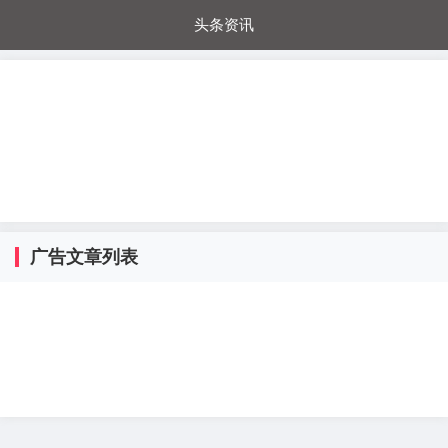
头条资讯
每日秒杀
每日爆品
电器城
国内超市
进口超市
内购福利
金桔兔
广告文章列表