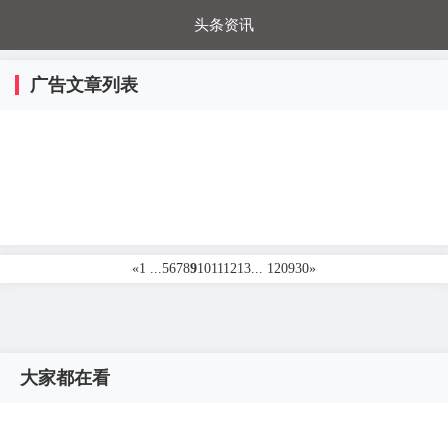
头条资讯
每日秒杀
每日爆品
电器城
国内超市
广告文章列表
进口超市
内购福利
金桔兔
«
1 ...
5
6
7
8
9
10
11
12
13
... 120930
»
大家都在看