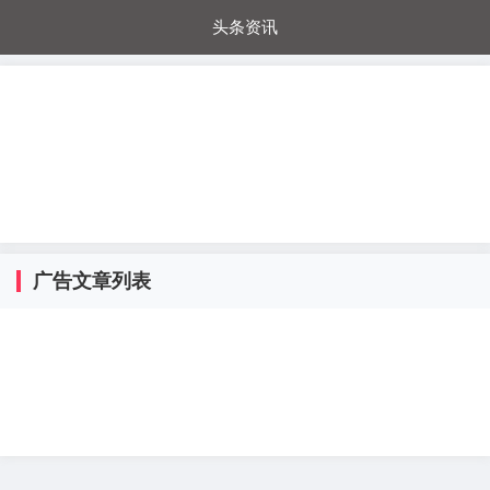
头条资讯
每日秒杀
每日爆品
电器城
国内超市
进口超市
内购福利
金桔兔
广告文章列表