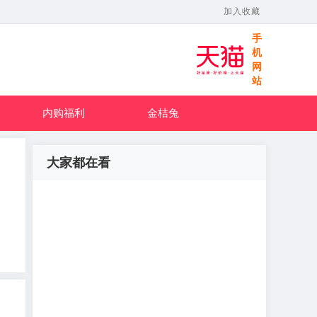
加入收藏
手
机
网
站
内购福利
金桔兔
大家都在看