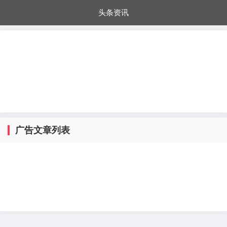
头条资讯
每日秒杀
每日爆品
电器城
国内超市
进口超市
内购福利
金桔兔
广告文章列表