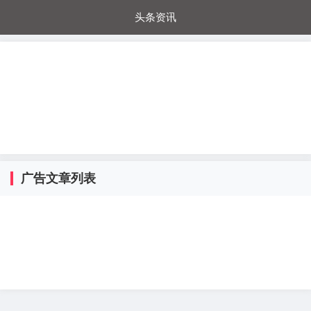
头条资讯
每日秒杀
每日爆品
电器城
国内超市
进口超市
内购福利
金桔兔
广告文章列表