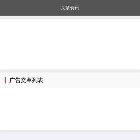
头条资讯
每日秒杀
每日爆品
电器城
国内超市
进口超市
内购福利
金桔兔
广告文章列表