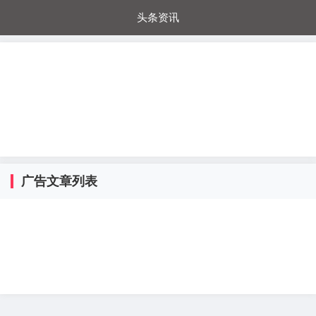
头条资讯
每日秒杀
每日爆品
电器城
国内超市
进口超市
内购福利
金桔兔
广告文章列表