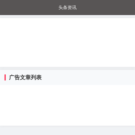
头条资讯
每日秒杀
每日爆品
电器城
国内超市
进口超市
内购福利
金桔兔
广告文章列表