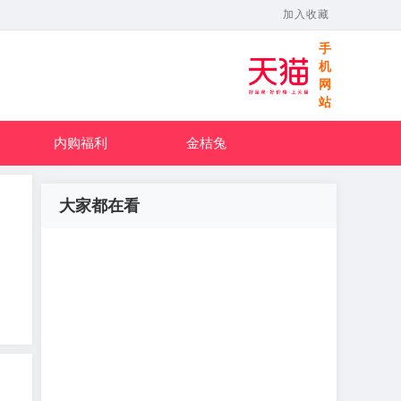
加入收藏
手
机
网
站
内购福利
金桔兔
大家都在看