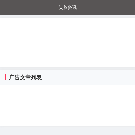
头条资讯
每日秒杀
每日爆品
电器城
国内超市
进口超市
内购福利
金桔兔
广告文章列表