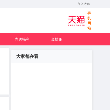
加入收藏
手
机
网
站
内购福利
金桔兔
大家都在看