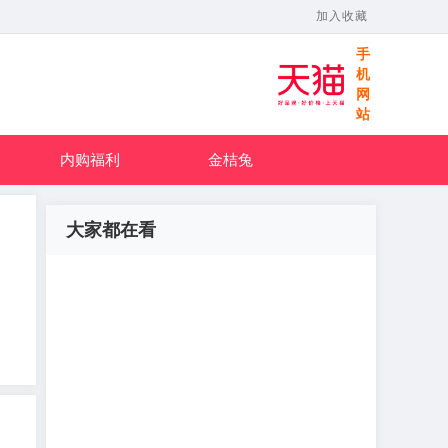
加入收藏
手
机
网
站
内购福利
金桔兔
大家都在看