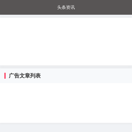
头条资讯
每日秒杀
每日爆品
电器城
国内超市
进口超市
内购福利
金桔兔
广告文章列表