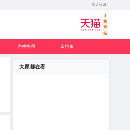
加入收藏
手
机
网
站
内购福利
金桔兔
大家都在看