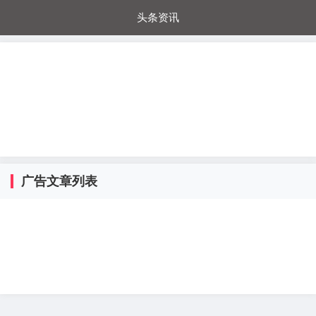
头条资讯
每日秒杀
每日爆品
电器城
国内超市
进口超市
内购福利
金桔兔
广告文章列表