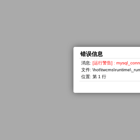
错误信息
消息:
[运行警告] : mysql_con
文件:
\hot\twcms\runtime\_ru
位置:
第 1 行