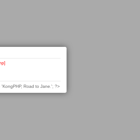
hp]
 'KongPHP, Road to Jane.'; ?>