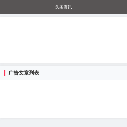
头条资讯
每日秒杀
每日爆品
电器城
国内超市
进口超市
内购福利
金桔兔
广告文章列表