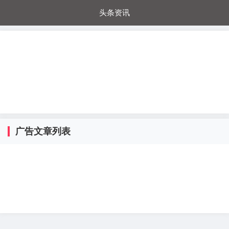
头条资讯
每日秒杀
每日爆品
电器城
国内超市
进口超市
内购福利
金桔兔
广告文章列表