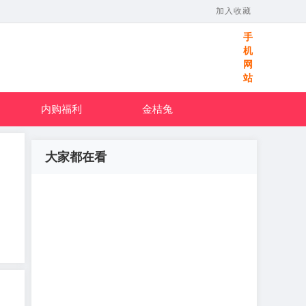
加入收藏
手
机
网
站
内购福利
金桔兔
大家都在看