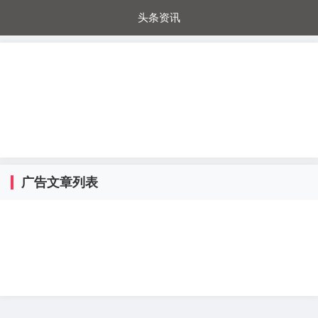
头条资讯
每日秒杀
每日爆品
电器城
国内超市
进口超市
内购福利
金桔兔
广告文章列表