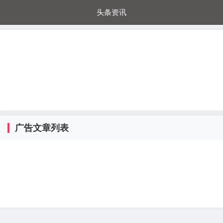
头条资讯
每日秒杀
每日爆品
电器城
国内超市
进口超市
内购福利
金桔兔
广告文章列表