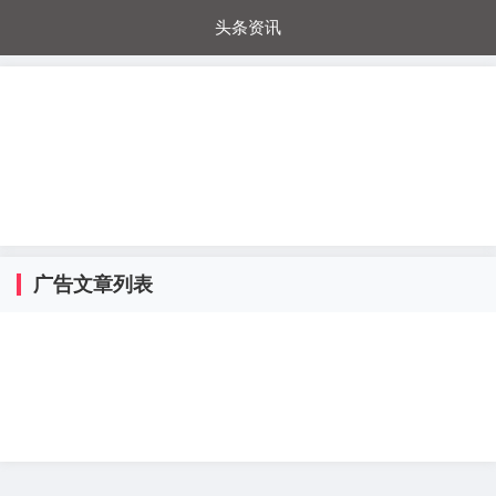
头条资讯
每日秒杀
每日爆品
电器城
国内超市
进口超市
内购福利
金桔兔
广告文章列表