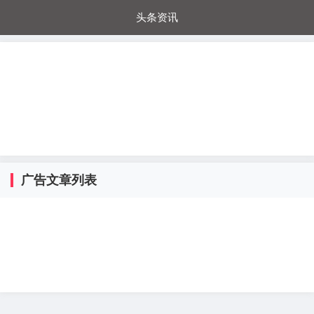
头条资讯
每日秒杀
每日爆品
电器城
国内超市
进口超市
内购福利
金桔兔
广告文章列表