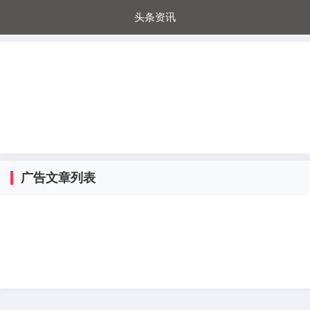
头条资讯
每日秒杀
每日爆品
电器城
国内超市
进口超市
内购福利
金桔兔
广告文章列表