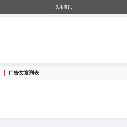
头条资讯
每日秒杀
每日爆品
电器城
国内超市
进口超市
内购福利
金桔兔
广告文章列表