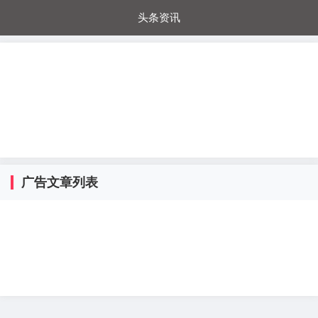
头条资讯
每日秒杀
每日爆品
电器城
国内超市
进口超市
内购福利
金桔兔
广告文章列表