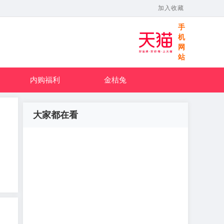
加入收藏
手
机
网
站
内购福利
金桔兔
大家都在看