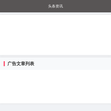
头条资讯
每日秒杀
每日爆品
电器城
国内超市
进口超市
内购福利
金桔兔
广告文章列表