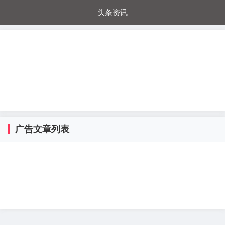
头条资讯
每日秒杀
每日爆品
电器城
国内超市
进口超市
内购福利
金桔兔
广告文章列表