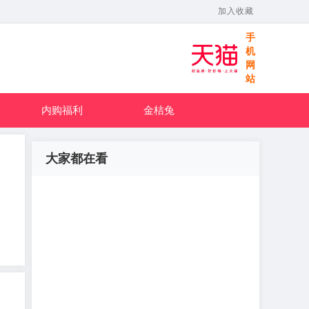
加入收藏
手
机
网
站
内购福利
金桔兔
大家都在看