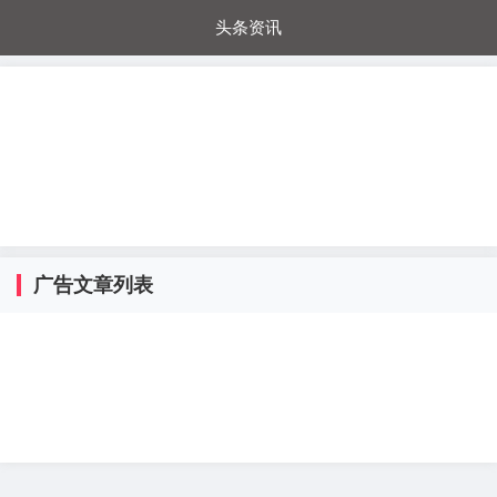
头条资讯
每日秒杀
每日爆品
电器城
国内超市
进口超市
内购福利
金桔兔
广告文章列表