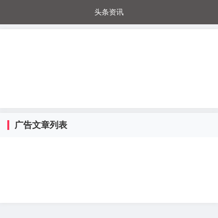
头条资讯
每日秒杀
每日爆品
电器城
国内超市
进口超市
内购福利
金桔兔
广告文章列表