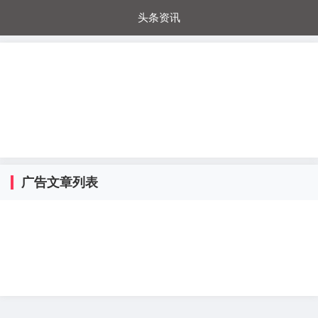
头条资讯
每日秒杀
每日爆品
电器城
国内超市
进口超市
内购福利
金桔兔
广告文章列表