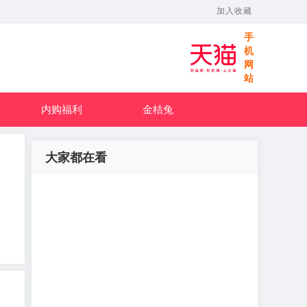
加入收藏
手
机
网
站
内购福利
金桔兔
大家都在看