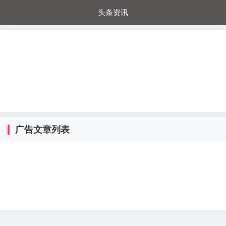
头条资讯
每日秒杀
每日爆品
电器城
国内超市
进口超市
内购福利
金桔兔
广告文章列表