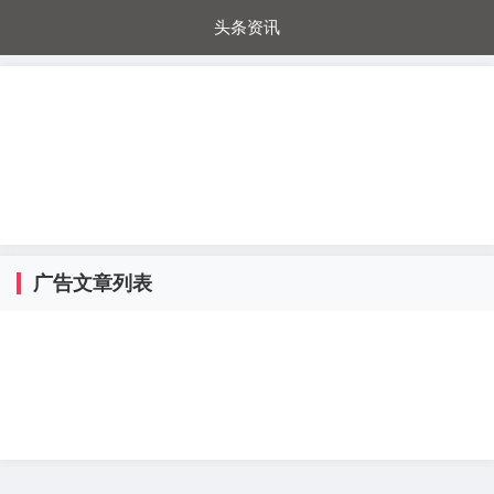
头条资讯
每日秒杀
每日爆品
电器城
国内超市
进口超市
内购福利
金桔兔
广告文章列表