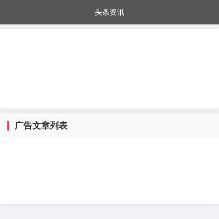
头条资讯
每日秒杀
每日爆品
电器城
国内超市
进口超市
内购福利
金桔兔
广告文章列表