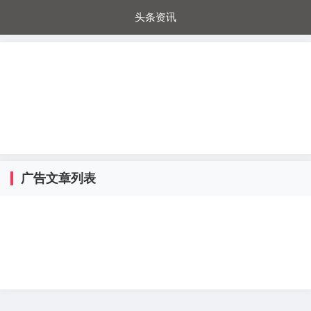
头条资讯
每日秒杀
每日爆品
电器城
国内超市
进口超市
内购福利
金桔兔
广告文章列表