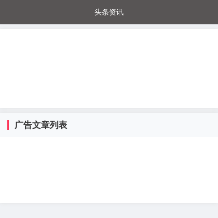
头条资讯
每日秒杀
每日爆品
电器城
国内超市
进口超市
内购福利
金桔兔
广告文章列表