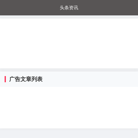
头条资讯
每日秒杀
每日爆品
电器城
国内超市
进口超市
内购福利
金桔兔
广告文章列表