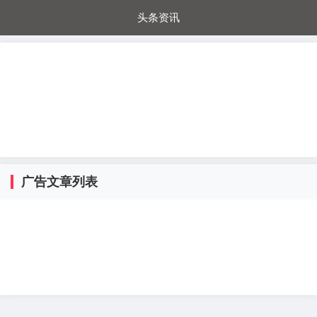
头条资讯
每日秒杀
每日爆品
电器城
国内超市
进口超市
内购福利
金桔兔
广告文章列表