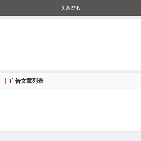
头条资讯
每日秒杀
每日爆品
电器城
国内超市
进口超市
内购福利
金桔兔
广告文章列表