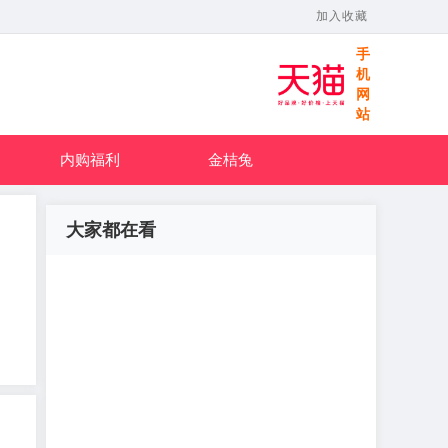
加入收藏
手
机
网
站
内购福利
金桔兔
大家都在看