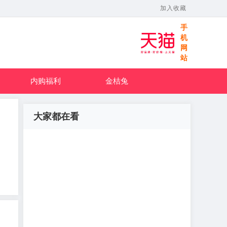
加入收藏
手
机
网
站
内购福利
金桔兔
大家都在看