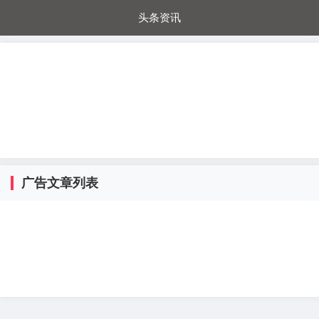
头条资讯
每日秒杀
每日爆品
电器城
国内超市
进口超市
内购福利
金桔兔
广告文章列表