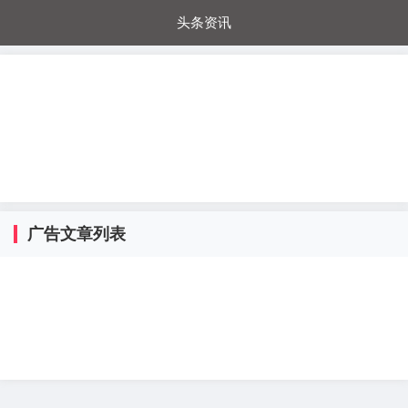
头条资讯
每日秒杀
每日爆品
电器城
国内超市
进口超市
内购福利
金桔兔
广告文章列表