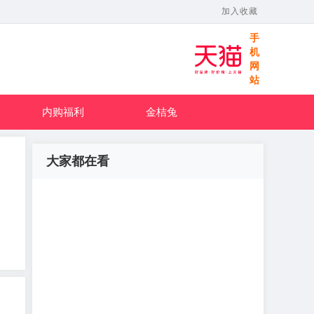
加入收藏
手
机
网
站
内购福利
金桔兔
大家都在看