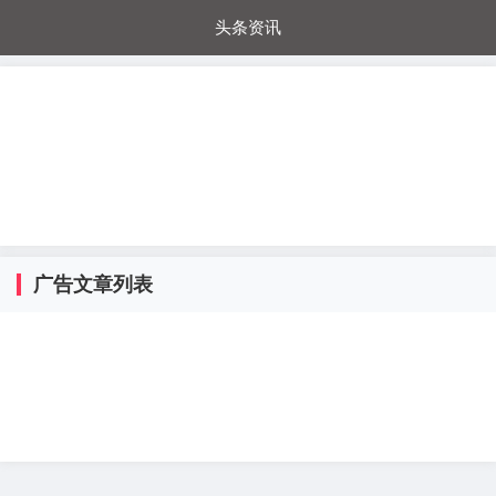
头条资讯
每日秒杀
每日爆品
电器城
国内超市
进口超市
内购福利
金桔兔
广告文章列表