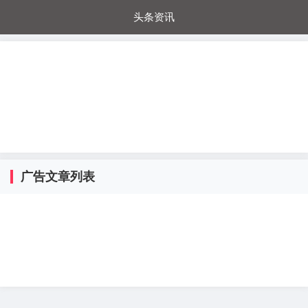
头条资讯
每日秒杀
每日爆品
电器城
国内超市
进口超市
内购福利
金桔兔
广告文章列表